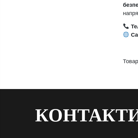
безп
напря
Те
Са
Товар
КОНТАКТ