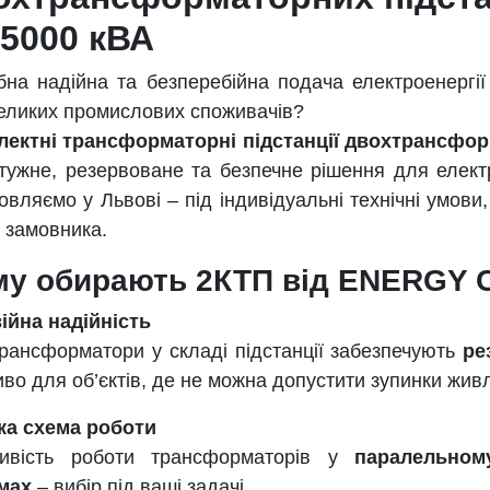
 5000 кВА
бна надійна та безперебійна подача електроенергії 
еликих промислових споживачів?
лектні трансформаторні підстанції двохтрансфор
тужне, резервоване та безпечне рішення для елект
овляємо у Львові – під індивідуальні технічні умови
 замовника.
му обирають 2КТП від ENERGY 
ійна надійність
рансформатори у складі підстанції забезпечують
ре
во для об’єктів, де не можна допустити зупинки живл
ка схема роботи
ивість роботи трансформаторів у
паралельном
мах
– вибір під ваші задачі.