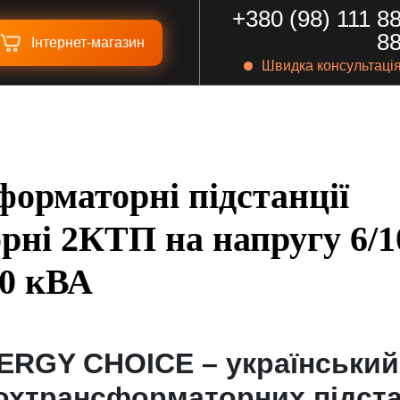
+380 (98) 111 8
8
Iнтернет-магазин
Швидка консультаці
орматорні підстанції
рні 2КТП на напругу 6/1
00 кВА
ERGY CHOICE – український
охтрансформаторних підстан