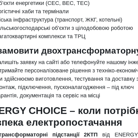
б’єкти енергетики (СЕС, ВЕС, ТЕС)
огістичні хаби та термінали
іська інфраструктура (транспорт, ЖКГ, котельні)
ільськогосподарські об’єкти з цілодобовою роботою
агатоквартирні комплекси та ТРЦ
замовити двохтрансформаторну
алишіть заявку на сайті або телефонуйте нашому інж
тримайте персоналізоване рішення з техніко-економ
и здійснюємо виготовлення, тестування та доставку 
онтаж, підключення, пусконалагодження – під ключ
рантія, документація та сервіс на місці
ERGY CHOICE – коли потрібн
зпека електропостачання
трансформаторні підстанції 2КТП
від ENERG