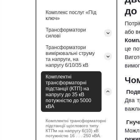
до
Комплекс послуг «Під
ключ»
Потрі
Трансформатори
або в
силові
Комп
Трансформатори
це по
вимірювальні струму
Вигот
та напруги, на
напругу 6/10/35 кВ
вимог
Комплектні
Чо
трансформаторні
підстанції (КТП) на
Подв
напругу до 35 кВ
Два т
потужністю до 5000
кВА
важли
Комплектні трансформаторні
Гнуч
підстанції щоглового типу
Можл
КТПм на напругу 6(10) кВ
потужністю 16 . . . 250 кВА.
режи