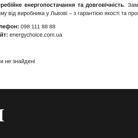
еребійне енергопостачання та довговічність
. За
му від виробника у Львові – з гарантією якості та пр
лефон:
098 111 88 88
йт:
energychoice.com.ua
и не знайдені
И