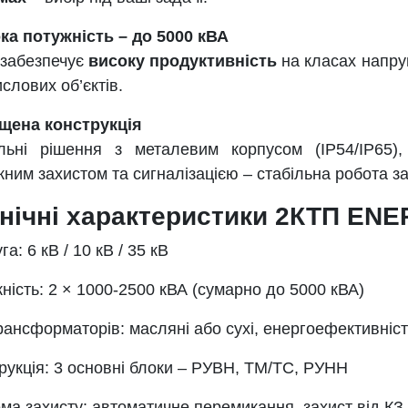
ка потужність – до 5000 кВА
забезпечує
високу продуктивність
на класах напру
слових об’єктів.
щена конструкція
ьні рішення з металевим корпусом (IP54/IP65), 
ним захистом та сигналізацією – стабільна робота за
нічні характеристики 2КТП EN
а: 6 кВ / 10 кВ / 35 кВ
ність: 2 × 1000-2500 кВА (сумарно до 5000 кВА)
рансформаторів: масляні або сухі, енергоефективніс
рукція: 3 основні блоки – РУВН, ТМ/ТС, РУНН
ма захисту: автоматичне перемикання, захист від КЗ