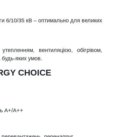
ги 6/10/35 кВ – оптимально для великих
утепленням, вентиляцією, обігрівом,
 будь-яких умов.
ERGY CHOICE
ть А+/А++
, перевантажень, перенапруг