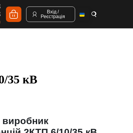
8
Вхід /
8
Реєстрація
я
0/35 кВ
 виробник
цій 2КТП 6/10/35 кВ