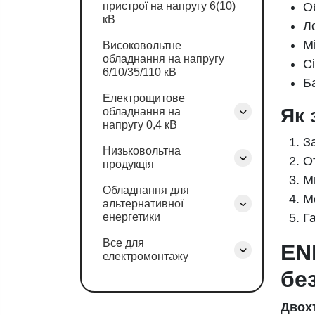
пристрої на напругу 6(10)
О
кВ
Л
М
Високовольтне
обладнання на напругу
С
6/10/35/110 кВ
Б
Електрощитове
Як 
обладнання на
напругу 0,4 кВ
З
Низьковольтна
О
продукція
М
Обладнання для
М
альтернативної
енергетики
Га
Все для
EN
електромонтажу
бе
Двох