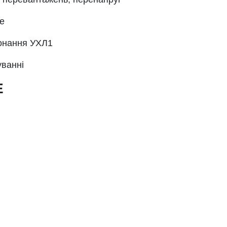
е
конання УХЛ1
уванні
E