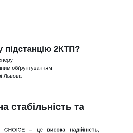
 підстанцію 2КТП?
енеру
ічним обґрунтуванням
зі Львова
а стабільність та
Y CHOICE – це
висока надійність,