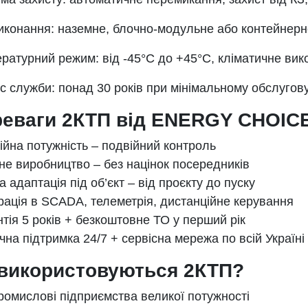
иконання: наземне, блочно-модульне або контейнерн
ратурний режим: від -45°C до +45°C, кліматичне ви
с служби: понад 30 років при мінімальному обслугов
еваги 2КТП від ENERGY CHOIC
йна потужність – подвійний контроль
е виробництво – без націнок посередників
 адаптація під об’єкт – від проєкту до пуску
рація в SCADA, телеметрія, дистанційне керування
тія 5 років + безкоштовне ТО у перший рік
чна підтримка 24/7 + сервісна мережа по всій Україні
використовуються 2КТП?
ромислові підприємства великої потужності