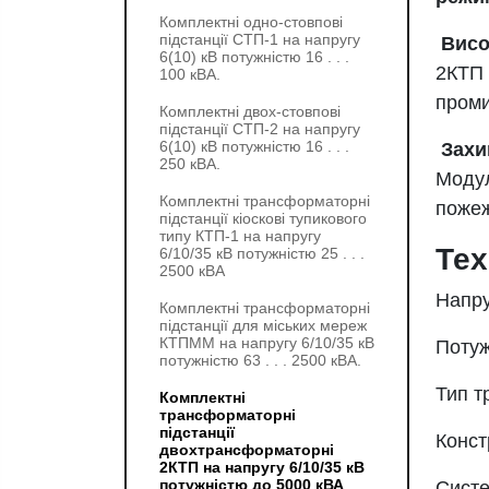
Комплектні одно-стовпові
підстанції СТП-1 на напругу
Висо
6(10) кВ потужністю 16 . . .
2КТП 
100 кВА.
проми
Комплектні двох-стовпові
підстанції СТП-2 на напругу
6(10) кВ потужністю 16 . . .
Захи
250 кВА.
Модул
Комплектні трансформаторні
пожеж
підстанції кіоскові тупикового
типу КТП-1 на напругу
Тех
6/10/35 кВ потужністю 25 . . .
2500 кВА
Напруг
Комплектні трансформаторні
підстанції для міських мереж
КТПММ на напругу 6/10/35 кВ
Потуж
потужністю 63 . . . 2500 кВА.
Тип т
Комплектні
трансформаторні
підстанції
Конст
двохтрансформаторні
2КТП на напругу 6/10/35 кВ
потужністю до 5000 кВА
Систе