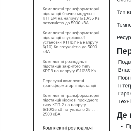
Комплектні трансформаторні
Тип в
підстанції блочно-модульні
КТПБМ на напругу 6/10/35 Кв
потужністю до 5000 кВА
Темпе
Комплектні трансформаторні
Ресур
підстанції внутрішньої
установки КТПВУ на напругу
6(10) Кв потужністю до 5000
Пер
кВА
Комплектні розподільчі
Подві
підстанції закритого типу
Власн
КРПЗ на напругу 6\10\35 Кв
Повна
Пересувні комплектні
Інтег
трансформаторні підстанції
Гаран
Комплектні трансформаторні
підстанції кіоскові прохідного
Техні
типу КТП-2 на напругу
6/10/35 кВ потужністю 25 . . .
Де 
2500 кВА
П
Комплектні розподільчі