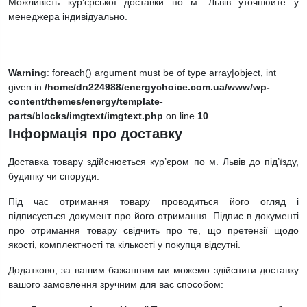
Можливість кур’єрської доставки по м. Львів уточнюйте у
менеджера індивідуально.
Warning
: foreach() argument must be of type array|object, int
given in
/home/dn224988/energychoice.com.ua/www/wp-
content/themes/energy/template-
parts/blocks/imgtext/imgtext.php
on line
10
Інформація про доставку
Доставка товару здійснюється кур’єром по м. Львів до під’їзду,
будинку чи споруди.
Під час отримання товару проводиться його огляд і
підписується документ про його отримання. Підпис в документі
про отримання товару свідчить про те, що претензії щодо
якості, комплектності та кількості у покупця відсутні.
Додатково, за вашим бажанням ми можемо здійснити доставку
вашого замовлення зручним для вас способом: