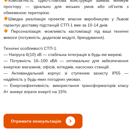
Компактність: одно-стовпова конструкція займає мінімум
простору — ідеально для міських умов або об’єктів з
обмеженою територією.
Швидка реалізація проектів: власне виробництво у Львові
гарантує доставку підстанцій СТП-1 вже за 10-14 днів.
Персоналізація: можливість кастомізації під ваші технічні
вимоги (потужність, додаткові модулі, брендування).
Технічні особливості СТП-1:
— Напруга 6(10) кВ — стабільна інтеграція в будь-які мережі.
— Потужність 16–100 кВА — оптимально для забезпечення
енергією магазинів, офісів, котеджів, насосних станцій.
— Антивандальний корпус зі ступенем захисту IP55 —
надійність у будь-яких погодних умовах.
— Енергоефективність: використання трансформаторів класу
А+ знижує втрати енергії на 15%.
Отримати консультацію