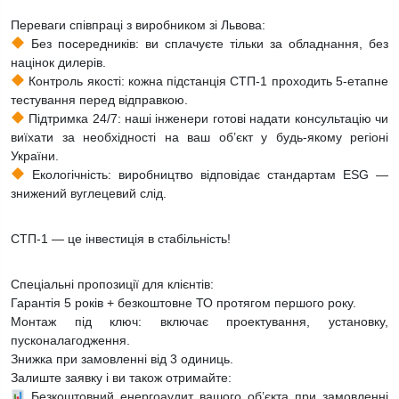
Переваги співпраці з виробником зі Львова:
Без посередників: ви сплачуєте тільки за обладнання, без
націнок дилерів.
Контроль якості: кожна підстанція СТП-1 проходить 5-етапне
тестування перед відправкою.
Підтримка 24/7: наші інженери готові надати консультацію чи
виїхати за необхідності на ваш об’єкт у будь-якому регіоні
України.
Екологічність: виробництво відповідає стандартам ESG —
знижений вуглецевий слід.
СТП-1 — це інвестиція в стабільність!
Спеціальні пропозиції для клієнтів:
Гарантія 5 років + безкоштовне ТО протягом першого року.
Монтаж під ключ: включає проектування, установку,
пусконалагодження.
Знижка при замовленні від 3 одиниць.
Залиште заявку і ви також отримайте:
Безкоштовний енергоаудит вашого об’єкта при замовленні