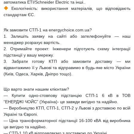
автоматика ETI/Schneider Electric та інші..
Екологічність: використання матеріалів, що відповідають
стандартам ЄС.
Як замовити СТП-1 на energychoice.com.ua?
1. Залишіть заявку на сайті або зателефонуйте — наш
менеджер розрахує вартість.
2. Отримайте проект: Інженери підготують схему інтеграції
підстанції у вашу мережу.
3. Забрати готову КТП або замовити доставку — ми
відвантажимо її у Львові та відправимо в будь-яке місто України
(Київ, Одеса, Харків, Дніпро тощо).
Що варто знати нашим клієнтам?
— Купити одно-стовпову підстанцію СТП-1 6 кВ в ТОВ
“ЕНЕРДЖІ ЧОЙС” (Україна)- це завжди вигідно та надійно.
— Виробництво КТП, СТП-1, СТП-2 у Львові з доставкою по всій
Україні та Європі.
— Ціна трансформаторної підстанції 16-100 кВА від виробника
це вигідно та надійно.
— СТП-1 10 кВ відправляємо з доставкою по Україні