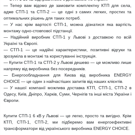
— Тепер вам відомо де замовити комплектну КТП для села,
адже СТП-1 та СТП-2 — це одні з самих легких, простих та
оптимальних рішень для таких потреб.
— У нас крім вартості СТП-1, можна дізнатися яка вартість
монтажу одно-стовпової підстанції.
— Надійний виробник СТП-1 у Львові з доставкою по всій
Україні та Європі.
— СТП-1 — це надійні характеристики, позитивні відгуки та
зрозуміла в монтажі та користуванні інструкція.
— Купити СТП-1 та СТП-2 у Львові дешево — це можливо лише
напряму від виробника без посередників.
— Енергообладнання для Києва від виробника ENERGY
CHOICE — це один з найчастіших запитів від наших клієнтів.
— У нашої компанії можлива доставка КТП, СТП-1, СТП-2 в
Одесу, Київ, Дніпро, Харків, Суми, Чернігів та інші міста України і
Європи.
Купити СТП-1 6 кВ у Львові — це легко, просто та вигідно. Крім
КТП, СТП-1, СТП-2, ми підберемо вам енергоефективні
трансформатори від українського виробника ENERGY CHOICE.