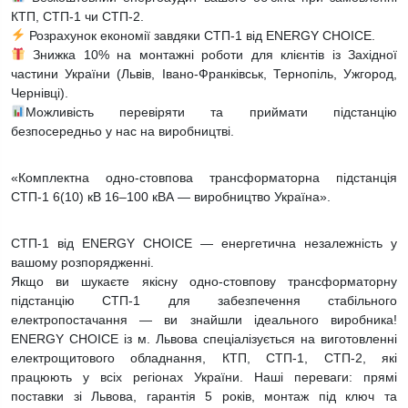
КТП, СТП-1 чи СТП-2.
Розрахунок економії завдяки СТП-1 від ENERGY CHOICE.
Знижка 10% на монтажні роботи для клієнтів із Західної
частини України (Львів, Івано-Франківськ, Тернопіль, Ужгород,
Чернівці).
Можливість перевіряти та приймати підстанцію
безпосередньо у нас на виробництві.
«Комплектна одно-стовпова трансформаторна підстанція
СТП-1 6(10) кВ 16–100 кВА — виробництво Україна».
СТП-1 від ENERGY CHOICE — енергетична незалежність у
вашому розпорядженні.
Якщо ви шукаєте якісну одно-стовпову трансформаторну
підстанцію СТП-1 для забезпечення стабільного
електропостачання — ви знайшли ідеального виробника!
ENERGY CHOICE із м. Львова спеціалізується на виготовленні
електрощитового обладнання, КТП, СТП-1, СТП-2, які
працюють у всіх регіонах України. Наші переваги: прямі
поставки зі Львова, гарантія 5 років, монтаж під ключ та