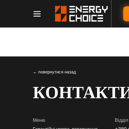
← повернутися назад
КОНТАКТ
Меню
Вiддiл