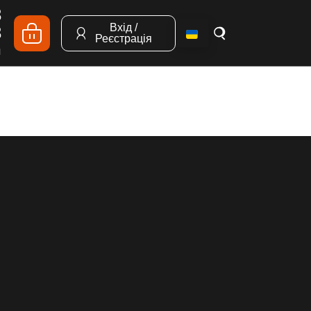
8
Вхід /
8
Реєстрація
я